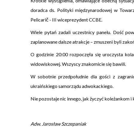
Krótkie wystąpienia, omawiające obecną sytuac
doradca ds. Polityki międzynarodowej w Towar
Pelicarič - III wiceprezydent CCBE.
Wiele pytań zadali uczestnicy panelu. Dość po
zaplanowane dalsze atrakcje – zmuszeni byli zako
O godzinie 20:00 rozpoczęła się uroczysta kol
widowiskowej. Wszyscy znakomicie się bawili.
W sobotnie przedpołudnie dla gości z zagran
ukraińskiego samorządu adwokackiego.
Nie pozostaje nic innego, jak życzyć koleżankom 
Adw. Jarosław Szczepaniak