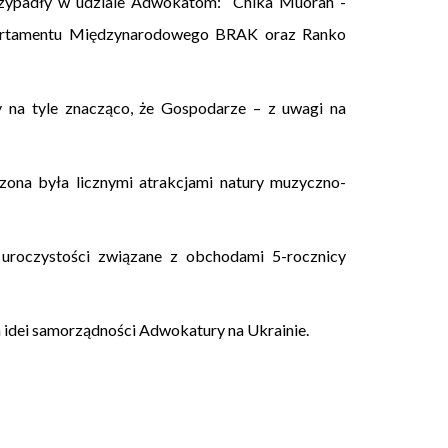
 przypadły w udziale Adwokatom: Chika Muorah -
Departamentu Międzynarodowego BRAK oraz Ranko
y na tyle znacząco, że Gospodarze – z uwagi na
zona była licznymi atrakcjami natury muzyczno-
uroczystości związane z obchodami 5-rocznicy
a idei samorządności Adwokatury na Ukrainie.