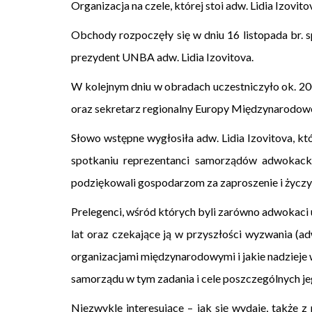
Organizacja na czele, której stoi adw. Lidia Izovi
Obchody rozpoczęły się w dniu 16 listopada br. s
prezydent UNBA adw. Lidia Izovitova.
W kolejnym dniu w obradach uczestniczyło ok. 20
oraz sekretarz regionalny Europy Międzynarodo
Słowo wstępne wygłosiła adw. Lidia Izovitova, k
spotkaniu reprezentanci samorządów adwokacki
podziękowali gospodarzom za zaproszenie i życzyl
Prelegenci, wśród których byli zarówno adwokaci u
lat oraz czekające ją w przyszłości wyzwania (ad
organizacjami międzynarodowymi i jakie nadzieje w
samorządu w tym zadania i cele poszczególnych j
Niezwykle interesujące – jak się wydaje, także