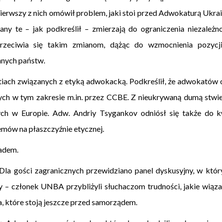
wszy z nich omówił problem, jaki stoi przed Adwokaturą Ukraiń
y te – jak podkreślił – zmierzają do ograniczenia niezależ
eciwia się takim zmianom, dążąc do wzmocnienia pozycji
nnych państw.
stiach związanych z etyką adwokacką. Podkreślił, że adwokatów 
ych w tym zakresie m.in. przez CCBE. Z nieukrywaną dumą stwie
zych w Europie. Adw. Andriy Tsygankov odniósł się także do 
oblemów na płaszczyźnie etycznej.
iadem.
 Dla gości zagranicznych przewidziano panel dyskusyjny, w kt
 – członek UNBA przybliżyli słuchaczom trudności, jakie wiąz
ia, które stoją jeszcze przed samorządem.