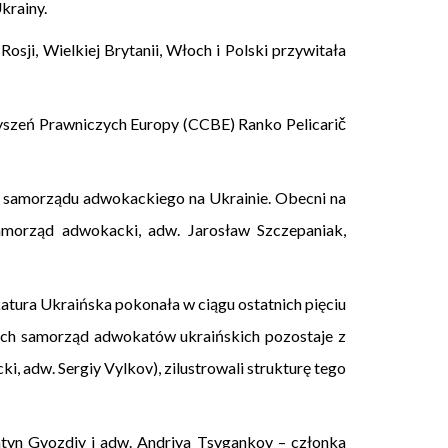
Ukrainy.
sji, Wielkiej Brytanii, Włoch i Polski przywitała
zyszeń Prawniczych Europy (CCBE) Ranko Pelicarič
ię samorządu adwokackiego na Ukrainie. Obecni na
amorząd adwokacki, adw. Jarosław Szczepaniak,
katura Ukraińska pokonała w ciągu ostatnich pięciu
jakich samorząd adwokatów ukraińskich pozostaje z
, adw. Sergiy Vylkov), zilustrowali strukturę tego
ntyn Gvozdiy i adw. Andriya Tsygankov – członka