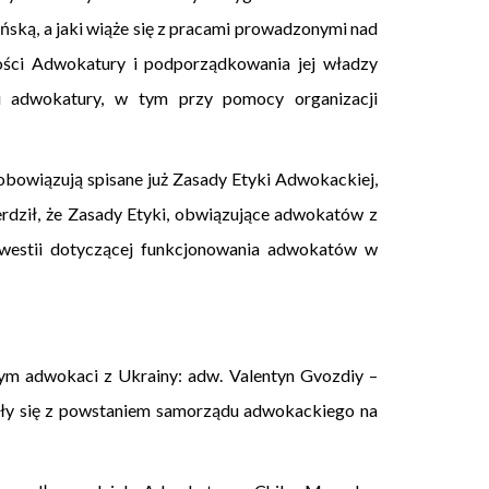
ską, a jaki wiąże się z pracami prowadzonymi nad
ności Adwokatury i podporządkowania jej władzy
 adwokatury, w tym przy pomocy organizacji
obowiązują spisane już Zasady Etyki Adwokackiej,
rdził, że Zasady Etyki, obwiązujące adwokatów z
kwestii dotyczącej funkcjonowania adwokatów w
órym adwokaci z Ukrainy: adw. Valentyn Gvozdiy –
ały się z powstaniem samorządu adwokackiego na