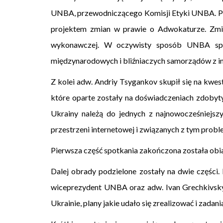
UNBA, przewodniczącego Komisji Etyki UNBA. Pier
projektem zmian w prawie o Adwokaturze. Zmian
wykonawczej. W oczywisty sposób UNBA sprz
międzynarodowych i bliźniaczych samorządów z i
Z kolei adw. Andriy Tsygankov skupił się na kwe
które oparte zostały na doświadczeniach zdobyt
Ukrainy należą do jednych z najnowocześniejs
przestrzeni internetowej i związanych z tym pr
Pierwsza część spotkania zakończona została ob
Dalej obrady podzielone zostały na dwie części.
wiceprezydent UNBA oraz adw. Ivan Grechkivsky
Ukrainie, plany jakie udało się zrealizować i zadan