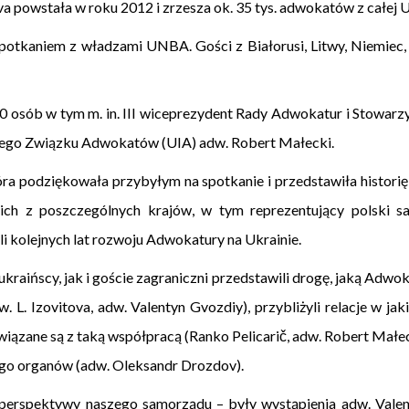
tova powstała w roku 2012 i zrzesza ok. 35 tys. adwokatów z całej 
potkaniem z władzami UNBA. Gości z Białorusi, Litwy, Niemiec, Ro
0 osób w tym m. in. III wiceprezydent Rady Adwokatur i Stowar
wego Związku Adwokatów (UIA) adw. Robert Małecki.
tóra podziękowała przybyłym na spotkanie i przedstawiła histor
ch z poszczególnych krajów, w tym reprezentujący polski s
i kolejnych lat rozwoju Adwokatury na Ukrainie.
kraińscy, jak i goście zagraniczni przedstawili drogę, jaką Adwo
w. L. Izovitova, adw. Valentyn Gvozdiy), przybliżyli relacje w 
iązane są z taką współpracą (Ranko Pelicarič, adw. Robert Małecki
ego organów (adw. Oleksandr Drozdov).
 z perspektywy naszego samorządu – były wystąpienia adw. Vale