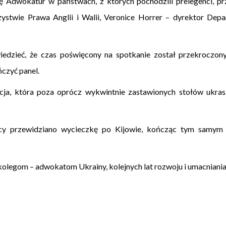
ję Adwokatur w państwach, z których pochodzili prelegenci,
zystwie Prawa Anglii i Walii, Veronice Horrer – dyrektor 
wiedzieć, że czas poświęcony na spotkanie został przekroczon
ńczyć panel.
acja, która poza oprócz wykwintnie zastawionych stołów ukras
icy przewidziano wycieczkę po Kijowie, kończąc tym samym 
i kolegom – adwokatom Ukrainy, kolejnych lat rozwoju i umacniani