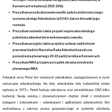
Katowicach w kadencji 2013-2016.
Prezydium przedyskutowało wyniki audytu elektronicznego
systemu obsługi Adwokatury (eSOA) i dalsze kierunki jego
rozwoju.
Prezydium omówiło także projekt wspierania młodego
pokolenia adwokatów w wykonywaniu zawodu.
Prezydium przyjęło także projekty uchwał, nad którymi
pracować będzie Naczelna Rada Adwokacka podczas
posiedzenia plenarnego 20-22 października w Katowicach.
Prezydium NRA przyjęło porządek obrad posiedzenia
plenarnego NRA.
Adwokat Jerzy Pinior był cenionych adwokatem, zaangażowanym w życie
samorządu adwokackiego. Na listę adwokatów izby katowickiej został
wpisany w 1973 r. Pełnił funkcje sekretarza oraz wicedziekana ORA kilku
kadencji. Swoją wiedzą i doświadczeniem chętnie dzieli z młodszymi
kolegami i koleżankami – adwokatami i aplikantami adwokackimi. Był
wykładowcą z zakresu prawa gospodarczego w systemie szkolenia