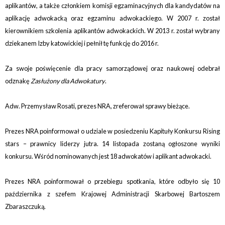
aplikantów, a także członkiem komisji egzaminacyjnych dla kandydatów na
aplikację adwokacką oraz egzaminu adwokackiego. W 2007 r. został
kierownikiem szkolenia aplikantów adwokackich. W 2013 r. został wybrany
dziekanem Izby katowickiej i pełnił tę funkcję do 2016 r.
Za swoje poświęcenie dla pracy samorządowej oraz naukowej odebrał
odznakę
Zasłużony dla Adwokatury
.
Adw. Przemysław Rosati, prezes NRA, zreferował sprawy bieżące.
Prezes NRA poinformował o udziale w posiedzeniu Kapituły Konkursu Rising
stars – prawnicy liderzy jutra. 14 listopada zostaną ogłoszone wyniki
konkursu. Wśród nominowanych jest 18 adwokatów i aplikant adwokacki.
Prezes NRA poinformował o przebiegu spotkania, które odbyło się 10
października z szefem Krajowej Administracji Skarbowej Bartoszem
Zbaraszczuką.