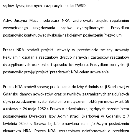
sądów dyscyplinarnych oraz pracy kancelarii WSD.
Adw. Justyna Mazur, sekretarz NRA, zreferowała projekt regulaminu
wewnętrznego urzędowania sądów dyscyplinarnych. Prezydium
postanowiło kontynuować dyskusję na kolejnym posiedzeniu Prezydium.
Prezes NRA omówił projekt uchwały w przedmiocie zmiany uchwały
Regulamin działania rzeczników dyscyplinarnych i zastępców rzeczników
dyscyplinarnych oraz trybu i sposobu ich wyboru. Prezydium po dyskusji
postanowiło przyjąć projekt i przedstawić NRA celem uchwalenia.
Prezes NRA omówił sprawę przekazania do Izby Administracji Skarbowej w
Gdańsku danych adwokatów oraz prawników zagranicznych znajdujących
się w prowadzonym systemie teleinformatycznym, o którym mowa w art. 58
a ustawy z 26 maja 1982 r. Prawo o adwokaturze, będących przedmiotem
postanowienia Dyrektora Izby Administracji Skarbowej w Gdańsku z 7
kwietnia 2020 r. Sprawa będzie omawiana na najbliższym posiedzeniu
plenarnym NRA. Prezes NRA szczegółowo poinformował o przebiegu