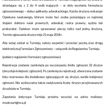
składające się z 2 do 4 osób mających – w dniu wysłania formularza
zgłoszeniowego – status aplikanta adwokackiego. Każda drużyna wskazuje
Opiekuna naukowego, którym może być osoba posiadająca co najmniej
stopień doktora nauk prawnych, adwokat, radca prawny, sędzia lub
prokurator. Opiekun może sprawować pieczę tylko nad jedną drużyną.
Termin zgłaszania drużyn mija 21 maja 2018 r.
Aby wziąć udział w Turnieju, należy wypełnić i przesłać pocztą oraz drogą
elektroniczną Formularz Zgłoszeniowy – załącznik do Regulaminu Turnieju.
(
pobierz regulamin i formularz zgłoszeniowy
)
Rejestracja zostanie zamknięta po wyczerpaniu limitu zgłoszeń 32 drużyn
(decyduje kolejność zgłoszeń). Po zamknięciu rejestracji, utworzona zostanie
lista rezerwowa dla dodatkowo zgłaszających się drużyn, wedle kolejności
zgłoszeń. Nie wykluczamy także zwiększenia liczby drużyn przyjmowanych
do udziału w Turnieju.
Zapytania dotyczące Turnieju prosimy wysyłać na adres mailowy:
mootcourt@nra.pl