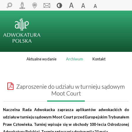
Aktualne wydanie
Archiwum
Kontakt
Zaproszenie do udziału w turnieju sądowym
Moot Court
Naczelna Rada Adwokacka zaprasza aplikantów adwokackich do
udziału w turnieju sądowym Moot Court przed Europejskim Trybunałem
Praw Człowieka. Turniej wpisuje się w obchody 100-lecia Odrodzonej
Adwokatury Polskiej. Termin zgłaszania drużyn mija 21 maja.