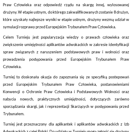
Praw Człowieka oraz odpowiedź rządu na skargę innej, wylosowanej
drużyny. W etapie ustnym, do którego zakwalifikowanych zostanie 8 drużyn,
które uzyskały najlepsze wyniki w etapie ustnym, drużyny wezmą udział w
symulacji rozprawy przed Europejskim Trybunałem Praw Człowieka.
Celem Turnieju jest popularyzacja wiedzy o prawach człowieka oraz
zwiększenie umiejętności aplikantów adwokackich w zakresie identyfikacji
spraw związanych z naruszeniem podstawowych praw i wolności oraz
prowadzenia postępowania przed Europejskim Trybunałem Praw
Człowieka.
Turniej to doskonała okazja do zapoznania się ze specyfiką postepowań
przed Europejskim Trybunałem Praw Człowieka, postanowieniami
Konwencji o Ochronie Praw Człowieka i Podstawowych Wolności oraz
nabycia nowych, praktycznych umiejętności, dotyczących zarówno
sporządzania skargi, jak i reprezentacji Skarżących w postępowaniu przed
Trybunałem.
Turniej jest przeznaczony dla aplikantek i aplikantów adwokackich z Izb
Adwokackich z całej Polski. Do udziału w Turnieju mogą zgłosić się drużyny